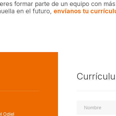
uieres formar parte de un equipo con más 
huella en el futuro,
envíanos tu currícu
Currícul
l Odiel