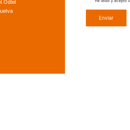
He leido y acepto 
l Odiel
Huelva