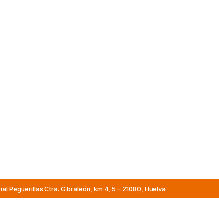
al Peguerillas Ctra. Gibraleón, km 4, 5 – 21080, Huelva