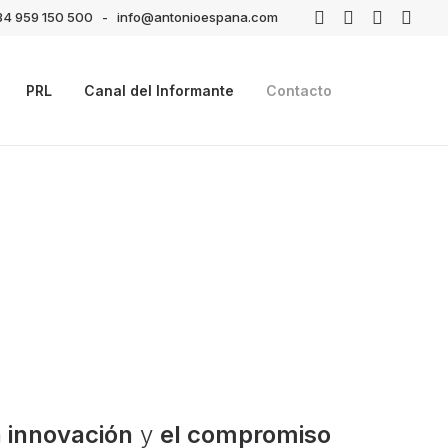
34 959 150 500
-
info@antonioespana.com
PRL
Canal del Informante
Contacto
a innovación
y
el compromiso