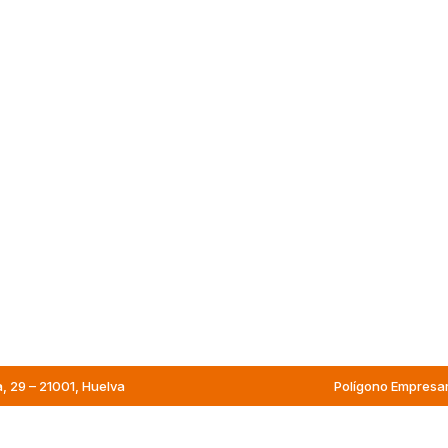
a, 29 – 21001, Huelva
Polígono Empresari