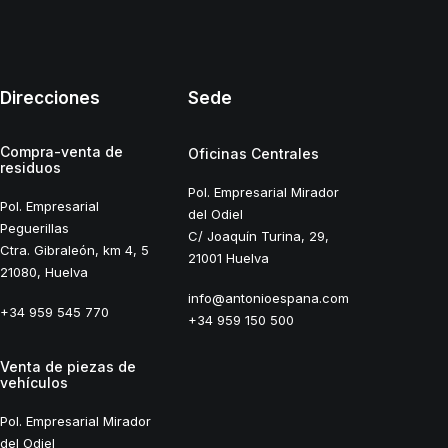
Direcciones
Sede
Compra-venta de
Oficinas Centrales
residuos
Pol. Empresarial Mirador
Pol. Empresarial
del Odiel
Peguerillas
C/ Joaquín Turina, 29,
Ctra. Gibraleón, km 4, 5
21001 Huelva
21080, Huelva
info@antonioespana.com
+34 959 545 770
+34 959 150 500
Venta de piezas de
vehículos
Pol. Empresarial Mirador
del Odiel