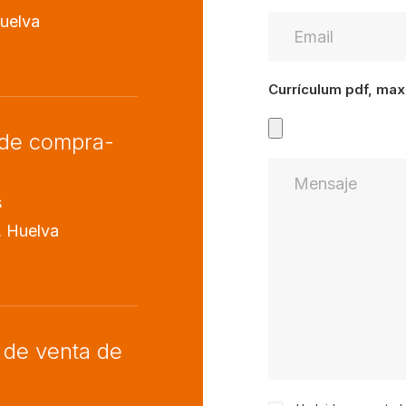
Huelva
Currículum pdf, ma
sde compra-
s
, Huelva
 de venta de