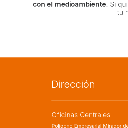
con el medioambiente
. Si q
tu 
Dirección
Oficinas Centrales
Polígono Empresarial Mirador de