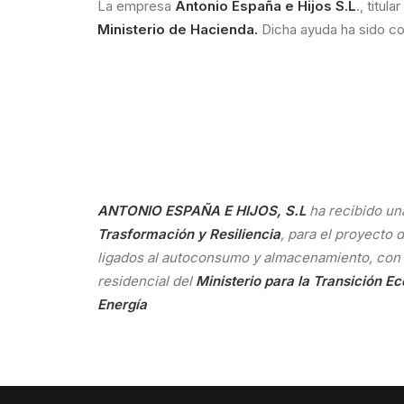
La empresa
Antonio España e Hijos S.L
., titu
Ministerio de Hacienda.
Dicha ayuda ha sido co
ANTONIO ESPAÑA E HIJOS, S.L
ha recibido un
Trasformación y Resiliencia
, para el proyecto
ligados al autoconsumo y almacenamiento, con f
residencial del
Ministerio para la Transición E
Energía