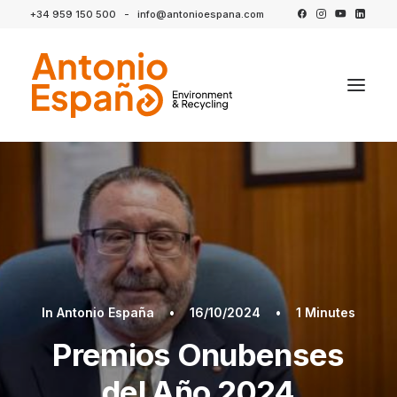
+34 959 150 500
-
info@antonioespana.com
In
Antonio España
•
16/10/2024
•
1 Minutes
Premios Onubenses
del Año 2024