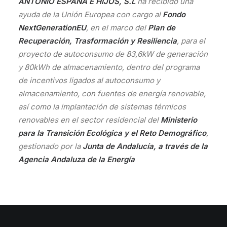
ANTONIO ESPAÑA E HIJOS, S.L
ha recibido una
ayuda de la Unión Europea con cargo al
Fondo
NextGenerationEU
, en el marco del
Plan de
Recuperación, Trasformación y Resiliencia
, para el
proyecto de autoconsumo de 83,6kW de generación
y 80kWh de almacenamiento, dentro del programa
de incentivos ligados al autoconsumo y
almacenamiento, con fuentes de energía renovable,
así como la implantación de sistemas térmicos
renovables en el sector residencial del
Ministerio
para la Transición Ecológica y el Reto Demográfico
,
gestionado por la
Junta de Andalucía, a través de la
Agencia Andaluza de la Energía