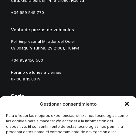
Ctra. Gibraleón, km 4, 5 21080, Huelva
+34 959 545 770
Venta de piezas de vehículos
Pol. Empresarial Mirador del Odiel
C/ Joaquín Turina, 29 21001, Huelva
+34 959 150 500
Horario de lunes a viernes
07:00 a 15:00 h
Sede
Gestionar consentimiento
Oficinas Centrales
Para ofrecer las mejores experiencias, utilizamos tecnologías como
las cookies para almacenar y/o acceder a la información del
Pol. Empresarial Mirador del Odiel
dispositivo. El consentimiento de estas tecnologías nos permitirá
C/ Joaquín Turina, 29, 21001 Huelva
procesar datos como el comportamiento de navegación o las